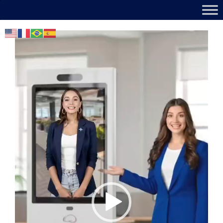
Reproductor
de
vídeo
TOTEMS IA
Si tu tótem no conversa, es solo un
cartel. En Lógico y Creativo damos
vida a las pantallas.
Cada avatar es a medida: apariencia,
comportamiento y funciones, con
conversación en tiempo real, acciones