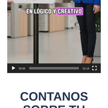
inmediatas, QR, agenda, WhatsApp y
métricas para mejorar a diario. Eso
nos hace innovadores y únicos en el
mercado.
Contactanos
00:00
01:14
CONTANOS