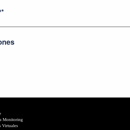
*
iones
e
a Monitoring
s Virtuales